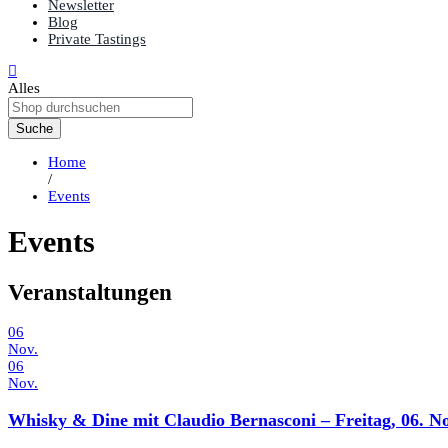
Newsletter
Blog
Private Tastings
Alles
Suche
Home
/
Events
Events
Veranstaltungen
06
Nov.
06
Nov.
Whisky & Dine mit Claudio Bernasconi – Freitag, 06. 