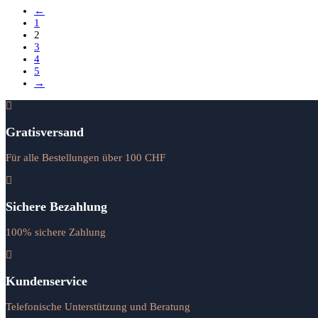
←
1
2
3
4
5
→
Gratisversand
Für alle Bestellungen über 100 CHF
Sichere Bezahlung
100% sichere Zahlung
Kundenservice
Telefonische Unterstützung und Beratung