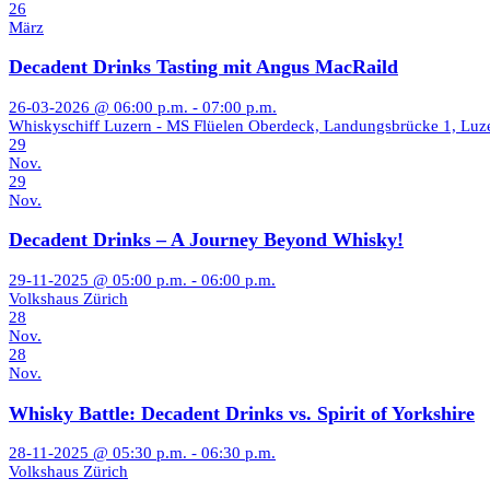
26
März
Decadent Drinks Tasting mit Angus MacRaild
26-03-2026 @ 06:00 p.m. - 07:00 p.m.
Whiskyschiff Luzern - MS Flüelen Oberdeck, Landungsbrücke 1, Luz
29
Nov.
29
Nov.
Decadent Drinks – A Journey Beyond Whisky!
29-11-2025 @ 05:00 p.m. - 06:00 p.m.
Volkshaus Zürich
28
Nov.
28
Nov.
Whisky Battle: Decadent Drinks vs. Spirit of Yorkshire
28-11-2025 @ 05:30 p.m. - 06:30 p.m.
Volkshaus Zürich