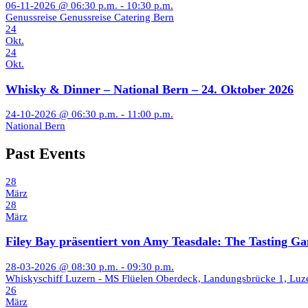
06-11-2026 @ 06:30 p.m. - 10:30 p.m.
Genussreise Genussreise Catering Bern
24
Okt.
24
Okt.
Whisky & Dinner – National Bern – 24. Oktober 2026
24-10-2026 @ 06:30 p.m. - 11:00 p.m.
National Bern
Past Events
28
März
28
März
Filey Bay präsentiert von Amy Teasdale: The Tasting G
28-03-2026 @ 08:30 p.m. - 09:30 p.m.
Whiskyschiff Luzern - MS Flüelen Oberdeck, Landungsbrücke 1, Luz
26
März