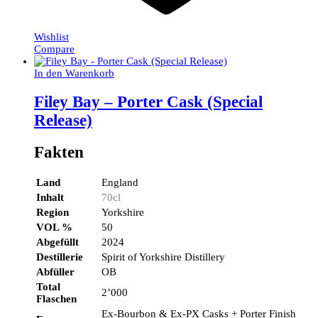
Wishlist
Compare
In den Warenkorb
Filey Bay – Porter Cask (Special
Release)
Fakten
Land
England
Inhalt
70cl
Region
Yorkshire
VOL %
50
Abgefüllt
2024
Destillerie
Spirit of Yorkshire Distillery
Abfüller
OB
Total
2’000
Flaschen
Ex-Bourbon & Ex-PX Casks + Porter Finish