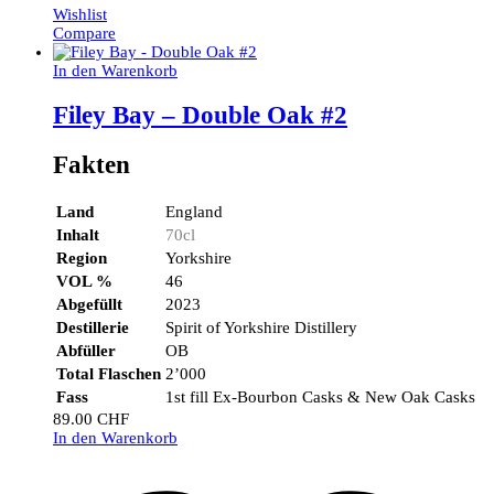
Wishlist
Compare
In den Warenkorb
Filey Bay – Double Oak #2
Fakten
Land
England
Inhalt
70cl
Region
Yorkshire
VOL %
46
Abgefüllt
2023
Destillerie
Spirit of Yorkshire Distillery
Abfüller
OB
Total Flaschen
2’000
Fass
1st fill Ex-Bourbon Casks & New Oak Casks
89.00
CHF
In den Warenkorb