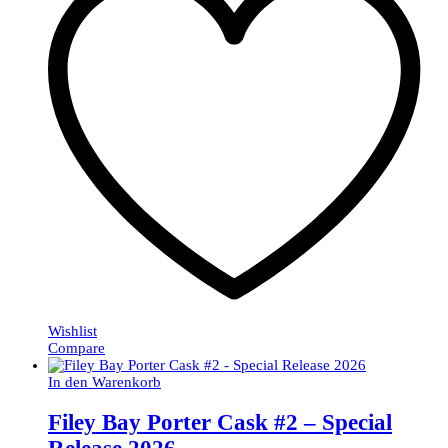
Wishlist
Compare
In den Warenkorb
Filey Bay Porter Cask #2 – Special