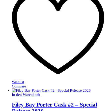
Wishlist
Compare
In den Warenkorb
Filey Bay Porter Cask #2 – Special