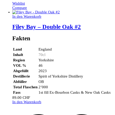
Wishlist
Compare
In den Warenkorb
Filey Bay – Double Oak #2
Fakten
Land
England
Inhalt
70cl
Region
Yorkshire
VOL %
46
Abgefüllt
2023
Destillerie
Spirit of Yorkshire Distillery
Abfüller
OB
Total Flaschen
2’000
Fass
1st fill Ex-Bourbon Casks & New Oak Casks
89.00
CHF
In den Warenkorb