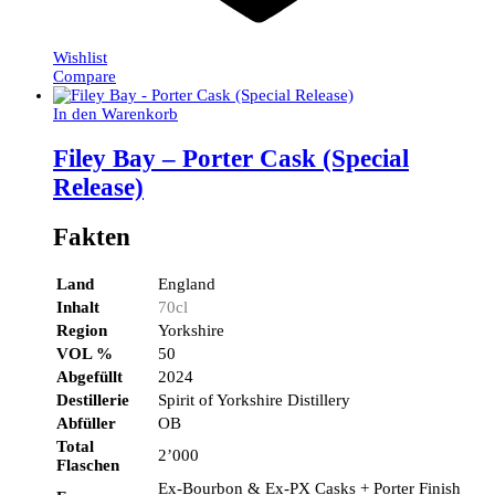
Wishlist
Compare
In den Warenkorb
Filey Bay – Porter Cask (Special
Release)
Fakten
Land
England
Inhalt
70cl
Region
Yorkshire
VOL %
50
Abgefüllt
2024
Destillerie
Spirit of Yorkshire Distillery
Abfüller
OB
Total
2’000
Flaschen
Ex-Bourbon & Ex-PX Casks + Porter Finish