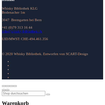
Whisky Bibliothek KLG
Bodenacher 1m
3047 Bremgarten bei Bern
+41 (0)79 313 16 44
info@whisky-bibliothek.ch
UID/MWST: CHE-494.461.356
© 2020 Whisky Bibliothek. Entworfen von SCART-Design
Warenkorb