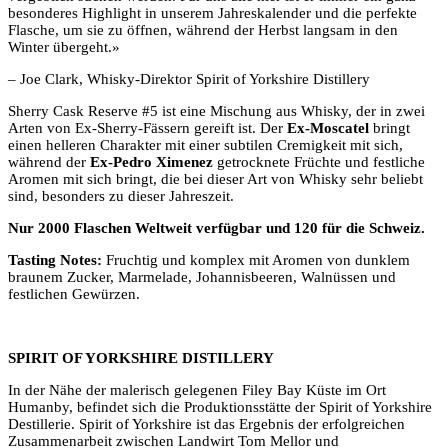
besonderes Highlight in unserem Jahreskalender und die perfekte
Flasche, um sie zu öffnen, während der Herbst langsam in den
Winter übergeht.»
– Joe Clark, Whisky-Direktor Spirit of Yorkshire Distillery
Sherry Cask Reserve #5 ist eine Mischung aus Whisky, der in zwei
Arten von Ex-Sherry-Fässern gereift ist. Der
Ex-Moscatel
bringt
einen helleren Charakter mit einer subtilen Cremigkeit mit sich,
während der
Ex-Pedro Ximenez
getrocknete Früchte und festliche
Aromen mit sich bringt, die bei dieser Art von Whisky sehr beliebt
sind, besonders zu dieser Jahreszeit.
Nur 2000 Flaschen Weltweit verfügbar und 120 für die Schweiz.
Tasting Notes:
Fruchtig und komplex mit Aromen von dunklem
braunem Zucker, Marmelade, Johannisbeeren, Walnüssen und
festlichen Gewürzen.
SPIRIT OF YORKSHIRE DISTILLERY
In der Nähe der malerisch gelegenen Filey Bay Küste im Ort
Humanby, befindet sich die Produktionsstätte der Spirit of Yorkshire
Destillerie. Spirit of Yorkshire ist das Ergebnis der erfolgreichen
Zusammenarbeit zwischen Landwirt Tom Mellor und