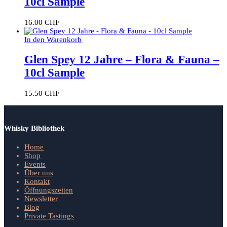
10cl Sample
16.00
CHF
In den Warenkorb
Glen Spey 12 Jahre – Flora & Fauna –
10cl Sample
15.50
CHF
Whisky Bibliothek
Home
Shop
Events
Über uns
Kontakt
Öffnungszeiten
Newsletter
Blog
Private Tastings