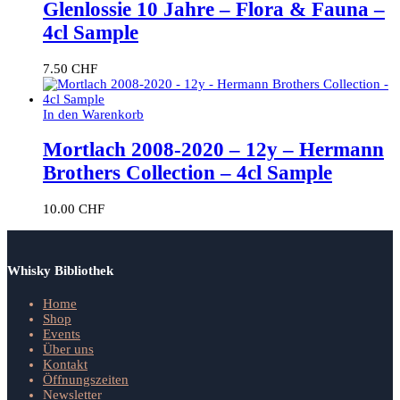
Glenlossie 10 Jahre – Flora & Fauna –
4cl Sample
7.50
CHF
In den Warenkorb
Mortlach 2008-2020 – 12y – Hermann
Brothers Collection – 4cl Sample
10.00
CHF
Whisky Bibliothek
Home
Shop
Events
Über uns
Kontakt
Öffnungszeiten
Newsletter