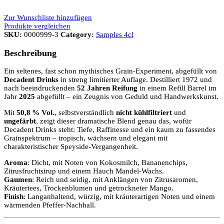
Zur Wunschliste hinzufügen
Produkte vergleichen
SKU:
0000999-3
Category:
Samples 4cl
Beschreibung
Ein seltenes, fast schon mythisches Grain-Experiment, abgefüllt von
Decadent Drinks
in streng limitierter Auflage. Destilliert 1972 und
nach beeindruckenden
52 Jahren Reifung
in einem Refill Barrel im
Jahr
2025
abgefüllt – ein Zeugnis von Geduld und Handwerkskunst.
Mit
50,8 % Vol.
, selbstverständlich
nicht kühlfiltriert
und
ungefärbt
, zeigt dieser dramatische Blend genau das, wofür
Decadent Drinks steht: Tiefe, Raffinesse und ein kaum zu fassendes
Grainspektrum – tropisch, wächsern und elegant mit
charakteristischer Speyside-Vergangenheit.
Aroma
: Dicht, mit Noten von Kokosmilch, Bananenchips,
Zitrusfruchtsirup und einem Hauch Mandel-Wachs.
Gaumen
: Reich und seidig, mit Anklängen von Zitrusaromen,
Kräutertees, Trockenblumen und getrockneter Mango.
Finish
: Langanhaltend, würzig, mit kräuterartigen Noten und einem
wärmenden Pfeffer-Nachhall.