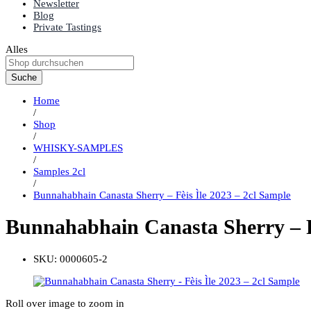
Newsletter
Blog
Private Tastings
Alles
Suche
Home
/
Shop
/
WHISKY-SAMPLES
/
Samples 2cl
/
Bunnahabhain Canasta Sherry – Fèis Ìle 2023 – 2cl Sample
Bunnahabhain Canasta Sherry – Fè
SKU:
0000605-2
Roll over image to zoom in