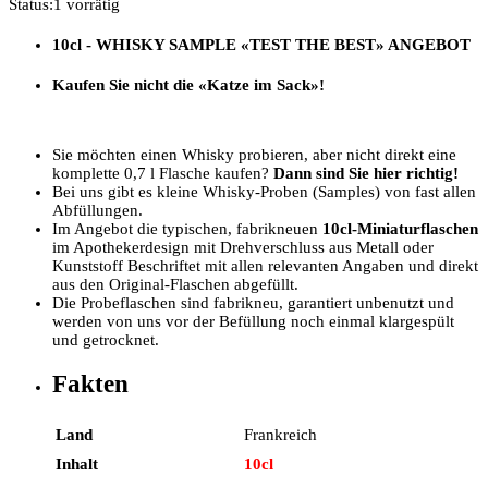
Status:
1 vorrätig
10cl - WHISKY SAMPLE
«TEST THE BEST»
ANGEBOT
Kaufen Sie nicht die «Katze im Sack»!
Sie möchten einen Whisky probieren, aber nicht direkt eine
komplette 0,7 l Flasche kaufen?
Dann sind Sie hier richtig!
Bei uns gibt es kleine Whisky-Proben (Samples) von fast allen
Abfüllungen.
Im Angebot die typischen, fabrikneuen
10cl-Miniaturflaschen
im Apothekerdesign mit Drehverschluss aus Metall oder
Kunststoff Beschriftet mit allen relevanten Angaben und direkt
aus den Original-Flaschen abgefüllt.
Die Probeflaschen sind fabrikneu, garantiert unbenutzt und
werden von uns vor der Befüllung noch einmal klargespült
und getrocknet.
Fakten
Land
Frankreich
Inhalt
10cl