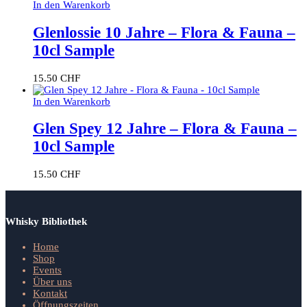
In den Warenkorb
Glenlossie 10 Jahre – Flora & Fauna –
10cl Sample
15.50
CHF
In den Warenkorb
Glen Spey 12 Jahre – Flora & Fauna –
10cl Sample
15.50
CHF
Whisky Bibliothek
Home
Shop
Events
Über uns
Kontakt
Öffnungszeiten