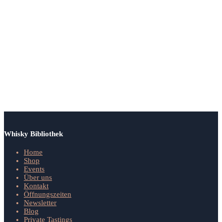
– 2017
The
Legacy
Series –
The
Inaugural
Release
139.00
CHF
Whisky Bibliothek
Home
Shop
Events
Über uns
Kontakt
Öffnungszeiten
Newsletter
Blog
Private Tastings