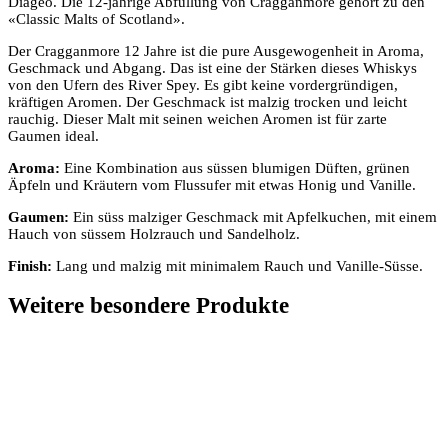
Diageo. Die 12-jährige Abfüllung von Cragganmore gehört zu den
«Classic Malts of Scotland».
Der Cragganmore 12 Jahre ist die pure Ausgewogenheit in Aroma,
Geschmack und Abgang. Das ist eine der Stärken dieses Whiskys
von den Ufern des River Spey. Es gibt keine vordergründigen,
kräftigen Aromen. Der Geschmack ist malzig trocken und leicht
rauchig. Dieser Malt mit seinen weichen Aromen ist für zarte
Gaumen ideal.
Aroma:
Eine Kombination aus süssen blumigen Düften, grünen
Äpfeln und Kräutern vom Flussufer mit etwas Honig und Vanille.
Gaumen:
Ein süss malziger Geschmack mit Apfelkuchen, mit einem
Hauch von süssem Holzrauch und Sandelholz.
Finish:
Lang und malzig mit minimalem Rauch und Vanille-Süsse.
Weitere besondere Produkte
In den