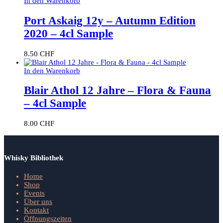
In den Warenkorb
Port Askaig 12y – Autumn Edition
2020 – 4cl Sample
8.50
CHF
In den Warenkorb
Blair Athol 12 Jahre – Flora & Fauna
– 4cl Sample
8.00
CHF
Whisky Bibliothek
Home
Shop
Events
Über uns
Kontakt
Öffnungszeiten