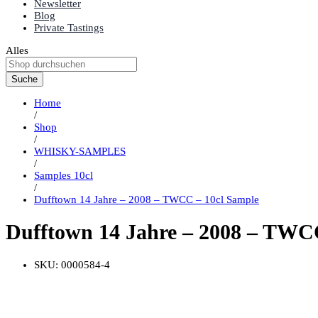
Newsletter
Blog
Private Tastings
Alles
Suche
Home
/
Shop
/
WHISKY-SAMPLES
/
Samples 10cl
/
Dufftown 14 Jahre – 2008 – TWCC – 10cl Sample
Dufftown 14 Jahre – 2008 – TWC
SKU:
0000584-4