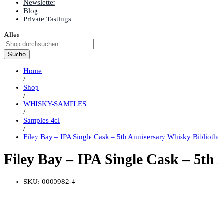
Newsletter
Blog
Private Tastings
Alles
Suche
Home
/
Shop
/
WHISKY-SAMPLES
/
Samples 4cl
/
Filey Bay – IPA Single Cask – 5th Anniversary Whisky Bibliot
Filey Bay – IPA Single Cask – 5t
SKU:
0000982-4