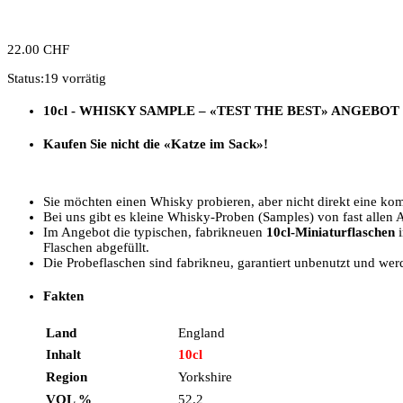
22.00
CHF
Status:
19 vorrätig
10cl - WHISKY SAMPLE –
«TEST THE BEST»
ANGEBOT
Kaufen Sie nicht die «Katze im Sack»!
Sie möchten einen Whisky probieren, aber nicht direkt eine kom
Bei uns gibt es kleine Whisky-Proben (Samples) von fast allen 
Im Angebot die typischen, fabrikneuen
10cl-Miniaturflaschen
i
Flaschen abgefüllt.
Die Probeflaschen sind fabrikneu, garantiert unbenutzt und wer
Fakten
Land
England
Inhalt
10cl
Region
Yorkshire
VOL %
52.2