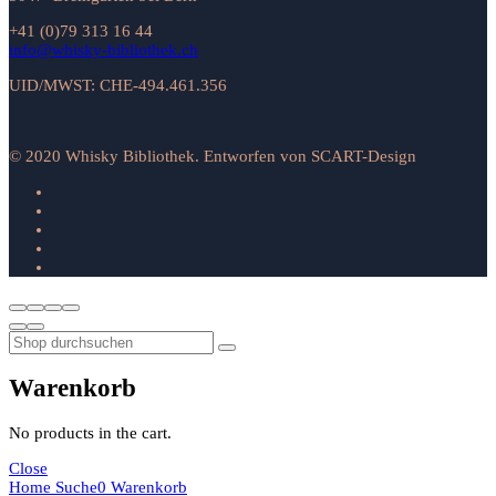
+41 (0)79 313 16 44
info@whisky-bibliothek.ch
UID/MWST: CHE-494.461.356
© 2020 Whisky Bibliothek. Entworfen von SCART-Design
Warenkorb
No products in the cart.
Close
Home
Suche
0
Warenkorb