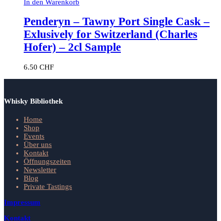
In den Warenkorb
Penderyn – Tawny Port Single Cask –
Exlusively for Switzerland (Charles
Hofer) – 2cl Sample
6.50
CHF
Whisky Bibliothek
Home
Shop
Events
Über uns
Kontakt
Öffnungszeiten
Newsletter
Blog
Private Tastings
Impressum
Kontakt