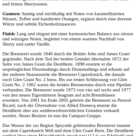
und feinen Sherrynoten.
Gaumen
: Samtig und reichhaltig mit Noten von karamellisierten
Nüssen, Toffee und kandierten Orangen, ergänzt durch eine dezente
Würze und subtile Eichenholznuancen.
Finish
: Lang und elegant mit einer harmonischen Balance aus süssen
und würzigen Noten, begleitet von einem warmen Nachhall von
Sherry und zarter Vanille.
Die Brennerei wurde 1840 durch die Brüder John und James Grant
gegründet. Nach dem Tod der beiden Gründer übernahm 1872 der
Sohn von James Grant die Destillerie. 1898 ersetzte er die
ursprünglichen Floormaltings durch Drummaltings und erbaute auf
der anderen Strassenseite die Brennerei Caperdonich, die damals
noch Glen Grant No. 2 hiess. Bis zur ersten Schliessung von Glen
Grant No. 2 1902 waren die beiden Brennereien durch eine Pipeline
verbunden. Die Brennerei wurde 1973 von vier auf sechs und 1977
von den neuen Eigentümern Seagram auf acht Brennblasen
erweitert. Von 2001 bis Ende 2005 gehörte die Brennerei zu Pernod
Ricard, nach der Übernahme von Allied Domecq musste die
Destillerie aber aus wettbewerbsrechtlichen Gründen verkauft
werden. Neuer Besitzer ist nun die Campari-Gruppe.
Das Wasser der zur Region Speyside gehörenden Brennerei stammt
aus dem Caperdonich Well und dem Glen Grant Burn. Die Destillerie
verfügt über einen Maischbottich (mash tun) (12 t) aus Edelstahl und