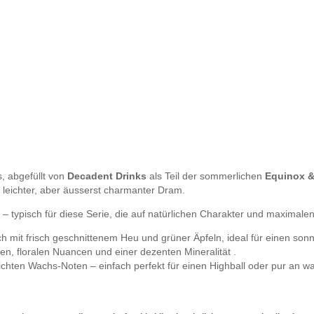
, abgefüllt von
Decadent Drinks
als Teil der sommerlichen
Equinox &
 leichter, aber äusserst charmanter Dram.
– typisch für diese Serie, die auf natürlichen Charakter und maximal
h mit frisch geschnittenem Heu und grüner Äpfeln, ideal für einen so
nen, floralen Nuancen und einer dezenten Mineralität .
d leichten Wachs‑Noten – einfach perfekt für einen Highball oder pur an