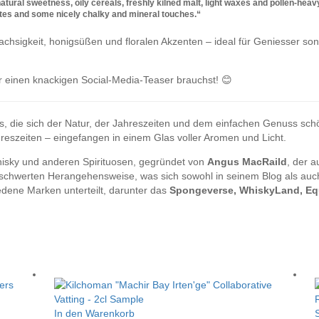
tural sweetness, oily cereals, freshly kilned malt, light waxes and pollen‑hea
tes and some nicely chalky and mineral touches.“
chsigkeit, honigsüßen und floralen Akzenten – ideal für Geniesser sonn
 einen knackigen Social-Media-Teaser brauchst! 😊
s, die sich der Natur, der Jahreszeiten und dem einfachen Genuss schö
eszeiten – eingefangen in einem Glas voller Aromen und Licht.
hisky und anderen Spirituosen, gegründet von
Angus MacRaild
, der 
eschwerten Herangehensweise, was sich sowohl in seinem Blog als auch 
iedene Marken unterteilt, darunter das
Spongeverse, WhiskyLand, Equ
In den Warenkorb