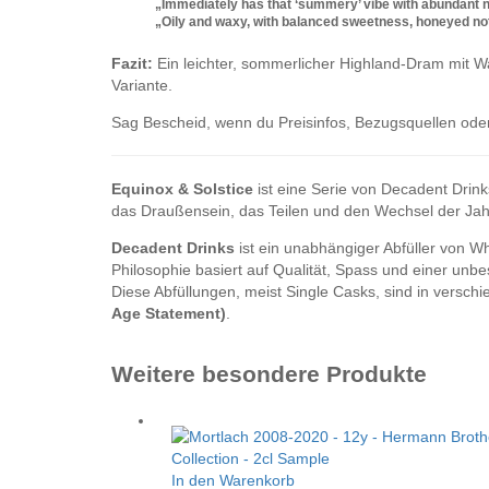
„Immediately has that ‘summery’ vibe with abundant na
„Oily and waxy, with balanced sweetness, honeyed no
Fazit:
Ein leichter, sommerlicher Highland-Dram mit Wa
Variante.
Sag Bescheid, wenn du Preisinfos, Bezugsquellen oder
Equinox & Solstice
ist eine Serie von Decadent Drink
das Draußensein, das Teilen und den Wechsel der Jahr
Decadent Drinks
ist ein unabhängiger Abfüller von W
Philosophie basiert auf Qualität, Spass und einer unb
Diese Abfüllungen, meist Single Casks, sind in versch
Age Statement)
.
Weitere besondere Produkte
In den Warenkorb