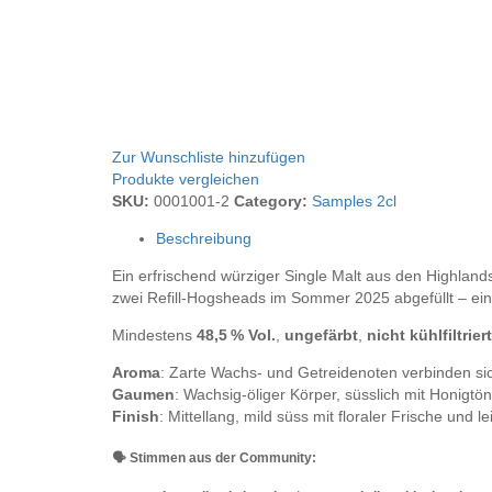
Zur Wunschliste hinzufügen
Produkte vergleichen
SKU:
0001001-2
Category:
Samples 2cl
Beschreibung
Ein erfrischend würziger Single Malt aus den Highlands
zwei Refill-Hogsheads im Sommer 2025 abgefüllt – ein
Mindestens
48,5 % Vol.
,
ungefärbt
,
nicht kühlfiltriert
Aroma
: Zarte Wachs‑ und Getreidenoten verbinden sic
Gaumen
: Wachsig‑öliger Körper, süsslich mit Honigtö
Finish
: Mittellang, mild süss mit floraler Frische un
🗣 Stimmen aus der Community: