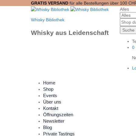
GRATIS VERSAND
für alle Bestellungen über 100 CH
Alles
Whisky Bibliothek
Suche
Whisky aus Leidenschaft
Te
0
No
Lo
Home
Shop
Events
Über uns
Kontakt
Öffnungszeiten
Newsletter
Blog
Private Tastings