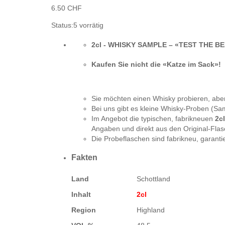
6.50
CHF
Status:
5 vorrätig
2cl - WHISKY SAMPLE –
«TEST THE BE
Kaufen Sie nicht die «Katze im Sack»!
Sie möchten einen Whisky probieren, aber 
Bei uns gibt es kleine Whisky-Proben (Sam
Im Angebot die typischen, fabrikneuen
2c
Angaben und direkt aus den Original-Flas
Die Probeflaschen sind fabrikneu, garanti
Fakten
Land
Schottland
Inhalt
2cl
Region
Highland