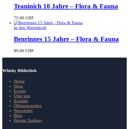
Teaninich 10 Jahre – Flora & Fauna
75.00
CHF
In den Warenkorb
Benrinnes 15 Jahre – Flora & Fauna
89.00
CHF
Whisky Bibliothek
Home
Shop
Events
Über uns
Kontakt
Öffnungszeiten
Newsletter
Blog
Private Tastings