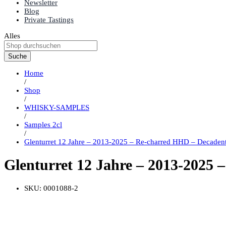
Newsletter
Blog
Private Tastings
Alles
Suche
Home
/
Shop
/
WHISKY-SAMPLES
/
Samples 2cl
/
Glenturret 12 Jahre – 2013-2025 – Re-charred HHD – Decaden
Glenturret 12 Jahre – 2013-2025
SKU:
0001088-2