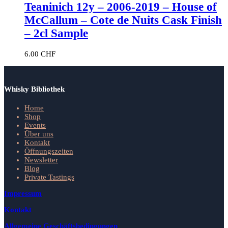
Teaninich 12y – 2006-2019 – House of
McCallum – Cote de Nuits Cask Finish
– 2cl Sample
6.00
CHF
Whisky Bibliothek
Home
Shop
Events
Über uns
Kontakt
Öffnungszeiten
Newsletter
Blog
Private Tastings
Impressum
Kontakt
Allgemeine Geschäftsbedingungen