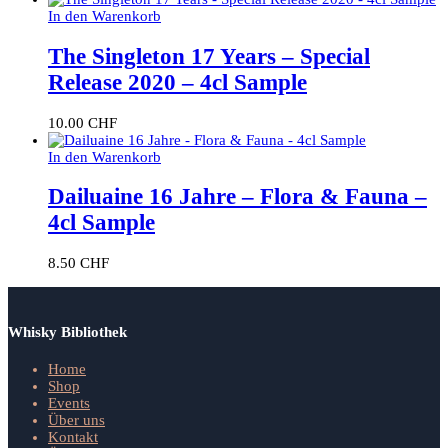
In den Warenkorb
The Singleton 17 Years – Special
Release 2020 – 4cl Sample
10.00
CHF
In den Warenkorb
Dailuaine 16 Jahre – Flora & Fauna –
4cl Sample
8.50
CHF
Whisky Bibliothek
Home
Shop
Events
Über uns
Kontakt