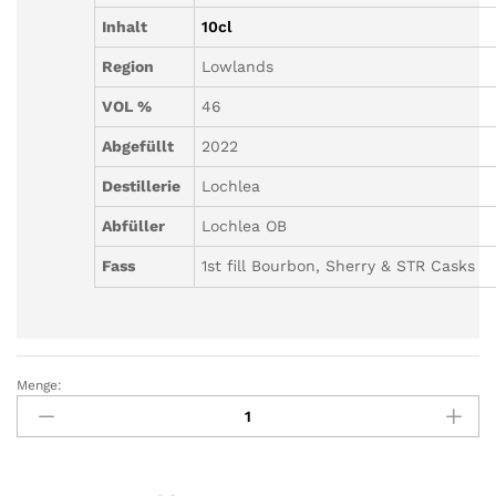
Inhalt
10cl
Region
Lowlands
VOL %
46
Abgefüllt
2022
Destillerie
Lochlea
Abfüller
Lochlea OB
Fass
1st fill Bourbon, Sherry & STR Casks
Menge:
Lochlea
-
Harvest
Edition
(First