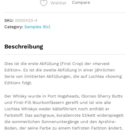
Compare
Wishlist
Crop)
-
10cl
SKU:
0000423-4
Sample
Category:
Samples 10cl
quantity
Beschreibung
Dies ist die erste Abfüllung (First Crop) der «Harvest
Edition». Es ist die zweite Abfüllung in einer jährlichen
Serie von limitierten Abfüllungen, die auf Lochlea «Sowing
Edition» folgt.
Der Whisky wurde in Port Hogsheads, Oloroso Sherry Butts
und First-Fill Bourbonfässern gereift und ist wie alle
Lochlea Whiskys weder kältefiltriert noch enthält er
Farbstoff. Das aschgraue, korallenrote Etikett widerspiegelt
die sommerlichen Sonnenuntergänge und den Ayrshire-
Boden, der seine Farbe zu einem tiefroten Farbton ändert,