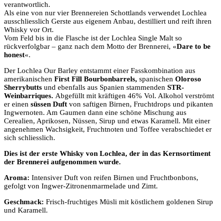
verantwortlich.
Als eine von nur vier Brennereien Schottlands verwendet Lochlea
ausschliesslich Gerste aus eigenem Anbau, destilliert und reift ihren
Whisky vor Ort.
Vom Feld bis in die Flasche ist der Lochlea Single Malt so
rückverfolgbar – ganz nach dem Motto der Brennerei, «
Dare to be
honest
«.
Der Lochlea Our Barley entstammt einer Fasskombination aus
amerikanischen
First Fill Bourbonbarrels,
spanischen
Oloroso
Sherrybutts
und ebenfalls aus Spanien stammenden
STR-
Weinbarriques.
Abgefüllt mit kräftigen 46% Vol. Alkohol verströmt
er einen
süssen Duft
von saftigen Birnen, Fruchtdrops und pikanten
Ingwernoten. Am Gaumen dann eine schöne Mischung aus
Cerealien, Aprikosen, Nüssen, Sirup und etwas Karamell. Mit einer
angenehmen Wachsigkeit, Fruchtnoten und Toffee verabschiedet er
sich schliesslich.
Dies ist der erste Whisky von Lochlea, der in das Kernsortiment
der Brennerei aufgenommen wurde.
Aroma:
Intensiver Duft von reifen Birnen und Fruchtbonbons,
gefolgt von Ingwer-Zitronenmarmelade und Zimt.
Geschmack:
Frisch-fruchtiges Müsli mit köstlichem goldenen Sirup
und Karamell.