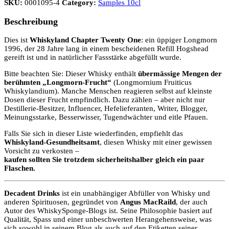
SKU:
0001095-4
Category:
Samples 10cl
Beschreibung
Dies ist
Whiskyland Chapter Twenty One
: ein üppiger Longmorn
1996, der 28 Jahre lang in einem bescheidenen Refill Hogshead
gereift ist und in natürlicher Fassstärke abgefüllt wurde.
Bitte beachten Sie: Dieser Whisky enthält
übermässige Mengen der
berühmten „Longmorn-Frucht“
(Longmornium Fruiticus
Whiskylandium). Manche Menschen reagieren selbst auf kleinste
Dosen dieser Frucht empfindlich. Dazu zählen – aber nicht nur
Destillerie-Besitzer, Influencer, Hefelieferanten, Writer, Blogger,
Meinungsstarke, Besserwisser, Tugendwächter und eitle Pfauen.
Falls Sie sich in dieser Liste wiederfinden, empfiehlt das
Whiskyland-Gesundheitsamt
, diesen Whisky mit einer gewissen
Vorsicht zu verkosten –
kaufen sollten Sie trotzdem sicherheitshalber gleich ein paar
Flaschen.
Decadent Drinks
ist ein unabhängiger Abfüller von Whisky und
anderen Spirituosen, gegründet von
Angus MacRaild
, der auch
Autor des WhiskySponge-Blogs ist.
Seine Philosophie basiert auf
Qualität, Spass und einer unbeschwerten Herangehensweise, was
sich sowohl in seinem Blog als auch auf den Etiketten seiner