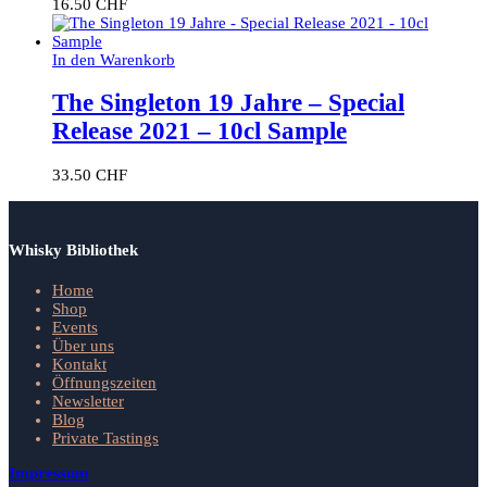
16.50
CHF
In den Warenkorb
The Singleton 19 Jahre – Special
Release 2021 – 10cl Sample
33.50
CHF
Whisky Bibliothek
Home
Shop
Events
Über uns
Kontakt
Öffnungszeiten
Newsletter
Blog
Private Tastings
Impressum