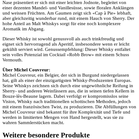
Nase präsentiert er sich mit einer leichten Jodnote, begleitet von
einer dezenten Mandel- und Vanillesüsse, sowie floralen Anklängen
und weissen Früchten. Am Gaumen zeigt sich «Cap à Pie» lebhaft,
aber gleichzeitig wunderbar rund, mit einem Hauch von Sherry. Der
hohe Anteil an Malt Whiskys sorgt für eine noch komplexere
Aromatik im Abgang.
Dieser Whisky ist sowohl genussvoll als auch trinkfreudig und
eignet sich hervorragend als Aperitif, insbesondere wenn er leicht
gekühlt serviert wird. Genussempfehlung: Dieser Whisky entfaltet
sein volles Potenzial im Cocktail «Robb Brow» mit einem Schuss
Vermouth.
Über Michel Couvreur:
Michel Couvreur, ein Belgier, der sich in Burgund niedergelassen
hat, gilt als einer der einzigartigsten Whisky-Produzenten Europas.
Seine Whiskys zeichnen sich durch eine ungewöhnliche Reifung in
Sherry- und anderen Weinfässern aus, die in seinen tiefen Kellern in
Bouze-lès-Beaune lagern. Dabei verfolgt er kompromisslos seine
Vision, Whisky nach traditionellen schottischen Methoden, jedoch
mit einem französischen Twist, zu produzieren. Die Abfüllungen von
Michel Couvreur sind bekannt für ihre Komplexität und Tiefe und
werden in limitierten Mengen von Hand hergestellt, was sie zu
wahren Sammlerstücken macht.
Weitere besondere Produkte