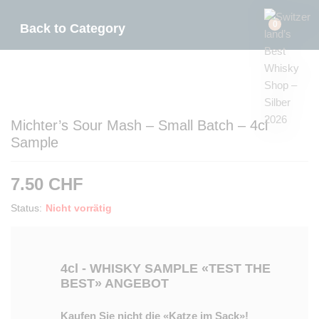
0
Back to
Category
Michter’s Sour Mash – Small Batch – 4cl
Sample
7.50
CHF
Status:
Nicht vorrätig
4cl - WHISKY SAMPLE
«TEST THE
BEST»
ANGEBOT
Kaufen Sie nicht die «Katze im Sack»!