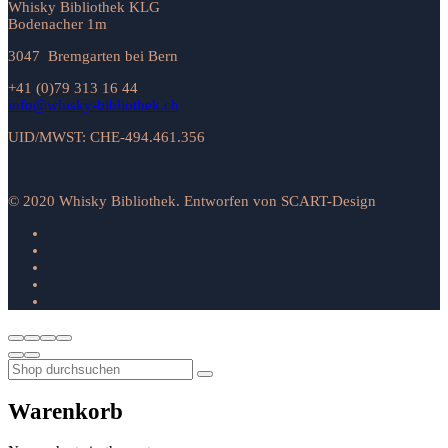
Whisky Bibliothek KLG
Bodenacher 1m
3047 Bremgarten bei Bern
+41 (0)79 313 16 44
info@whisky-bibliothek.ch
UID/MWST: CHE-494.461.356
© 2020 Whisky Bibliothek. Entworfen von SCART-Design
Warenkorb