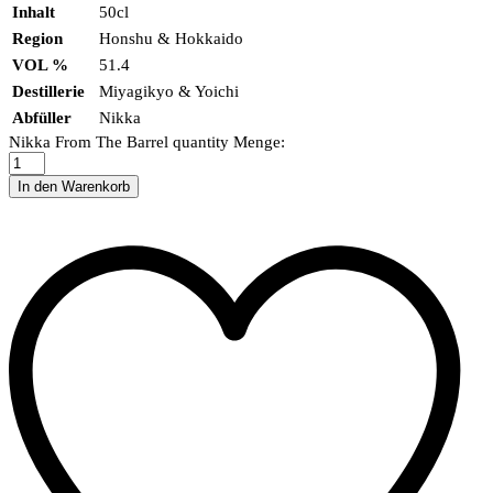
Inhalt
50cl
Region
Honshu & Hokkaido
VOL %
51.4
Destillerie
Miyagikyo & Yoichi
Abfüller
Nikka
Nikka From The Barrel quantity
Menge:
In den Warenkorb