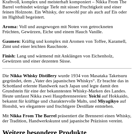
Kraftvoll, komplex und meisterhaft komponiert – Nikka From The
Barrel verbindet würzige Tiefe mit süsser Fruchtigkeit und einer
feinen Holznote. Ein Whisky, der sowohl pur als auch auf Eis oder
im Highball begeistert.
Aroma:
Voll und ausgewogen mit Noten von getrockneten
Früchten, Gewürzen, Eiche und einem Hauch Vanille.
Gaumen:
Kräftig und komplex mit Aromen von Toffee, Karamell,
Zimt und einer leichten Rauchnote.
Finish:
Lang und wärmend mit Anklängen von Eichenholz,
Gewürzen und einer dezenten Süsse.
Die
Nikka Whisky Distillery
wurde 1934 von Masataka Taketsuru
gegründet, dem „Vater des japanischen Whiskys“. Er brachte das in
Schottland erlernte Handwerk nach Japan und legte damit den
Grundstein für eine der bekanntesten Whisky-Marken des Landes.
Heute umfasst Nikka zwei Hauptbrennereien:
Yoichi
auf Hokkaido,
bekannt für kräftige und charaktervolle Malts, und
Miyagikyo
auf
Honshū, wo elegantere und fruchtigere Destillate entstehen.
Mit
Nikka From The Barrel
präsentiert die Brennerei einen Whisky,
der Tradition, Handwerkskunst und japanische Präzision vereint.
Weitere besondere Produkte