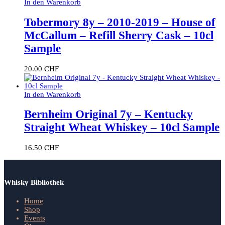
In den Warenkorb
Tobermory 8y – 2010-2019 – House of
McCallum – Refill Sherry Cask – 10cl
Sample
20.00
CHF
In den Warenkorb
Bernheim Original 7y – Kentucky
Straight Wheat Whiskey – 10cl Sample
16.50
CHF
Whisky Bibliothek
Home
Shop
Events