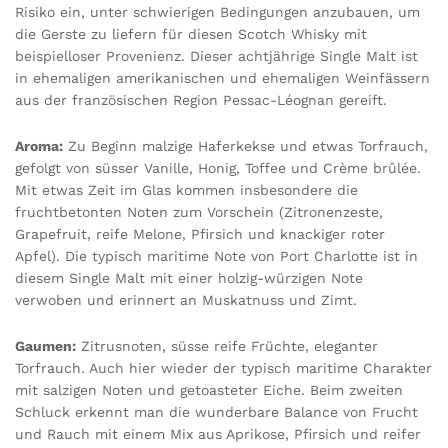
Risiko ein, unter schwierigen Bedingungen anzubauen, um
die Gerste zu liefern für diesen Scotch Whisky mit
beispielloser Provenienz. Dieser achtjährige Single Malt ist
in ehemaligen amerikanischen und ehemaligen Weinfässern
aus der französischen Region Pessac-Léognan gereift.
Aroma:
Zu Beginn malzige Haferkekse und etwas Torfrauch,
gefolgt von süsser Vanille, Honig, Toffee und Crème brûlée.
Mit etwas Zeit im Glas kommen insbesondere die
fruchtbetonten Noten zum Vorschein (Zitronenzeste,
Grapefruit, reife Melone, Pfirsich und knackiger roter
Apfel). Die typisch maritime Note von Port Charlotte ist in
diesem Single Malt mit einer holzig-würzigen Note
verwoben und erinnert an Muskatnuss und Zimt.
Gaumen:
Zitrusnoten, süsse reife Früchte, eleganter
Torfrauch. Auch hier wieder der typisch maritime Charakter
mit salzigen Noten und getoasteter Eiche. Beim zweiten
Schluck erkennt man die wunderbare Balance von Frucht
und Rauch mit einem Mix aus Aprikose, Pfirsich und reifer