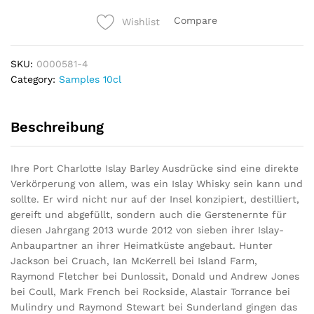
2014
Compare
Wishlist
(Bruichladdich)
-
10cl
SKU:
0000581-4
Sample
Category:
Samples 10cl
quantity
Beschreibung
Ihre Port Charlotte Islay Barley Ausdrücke sind eine direkte
Verkörperung von allem, was ein Islay Whisky sein kann und
sollte. Er wird nicht nur auf der Insel konzipiert, destilliert,
gereift und abgefüllt, sondern auch die Gerstenernte für
diesen Jahrgang 2013 wurde 2012 von sieben ihrer Islay-
Anbaupartner an ihrer Heimatküste angebaut. Hunter
Jackson bei Cruach, Ian McKerrell bei Island Farm,
Raymond Fletcher bei Dunlossit, Donald und Andrew Jones
bei Coull, Mark French bei Rockside, Alastair Torrance bei
Mulindry und Raymond Stewart bei Sunderland gingen das