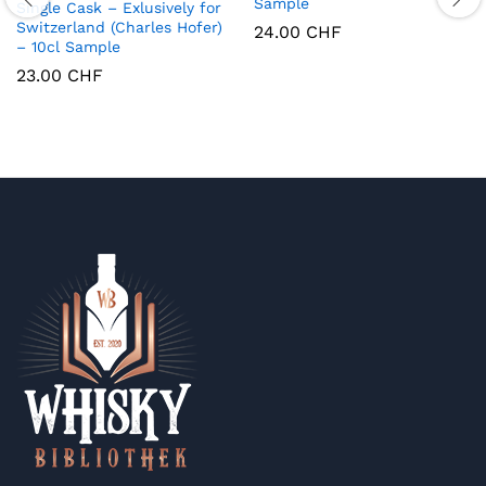
Sample
Single Cask – Exlusively for
Switzerland (Charles Hofer)
24.00
CHF
– 10cl Sample
23.00
CHF