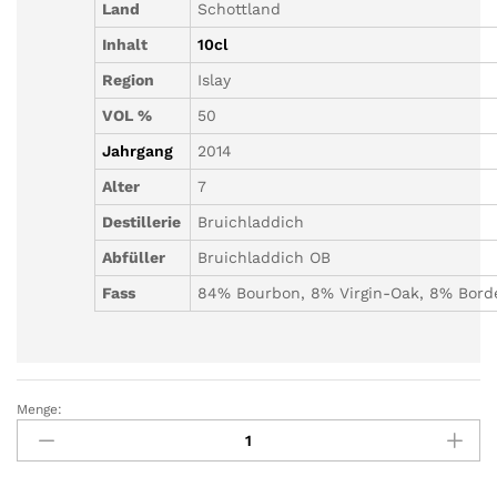
Land
Schottland
Inhalt
10cl
Region
Islay
VOL %
50
Jahrgang
2014
Alter
7
Destillerie
Bruichladdich
Abfüller
Bruichladdich OB
Fass
84% Bourbon, 8% Virgin-Oak, 8% Bord
Menge:
Port
Charlotte
Islay
Barley