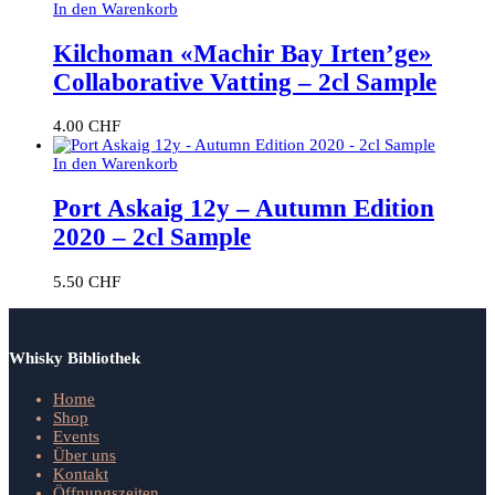
In den Warenkorb
Kilchoman «Machir Bay Irten’ge»
Collaborative Vatting – 2cl Sample
4.00
CHF
In den Warenkorb
Port Askaig 12y – Autumn Edition
2020 – 2cl Sample
5.50
CHF
Whisky Bibliothek
Home
Shop
Events
Über uns
Kontakt
Öffnungszeiten