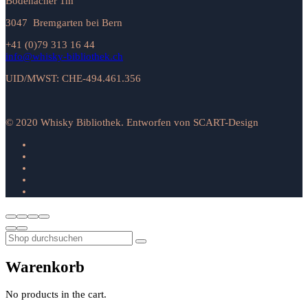
Bodenacher 1m
3047 Bremgarten bei Bern
+41 (0)79 313 16 44
info@whisky-bibliothek.ch
UID/MWST: CHE-494.461.356
© 2020 Whisky Bibliothek. Entworfen von SCART-Design
Warenkorb
No products in the cart.