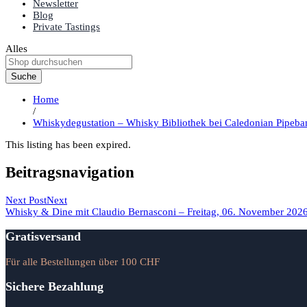
Newsletter
Blog
Private Tastings
Alles
Suche
Home
/
Whiskydegustation – Whisky Bibliothek bei Caledonian Pipeba
This listing has been expired.
Beitragsnavigation
Next Post
Next
Whisky & Dine mit Claudio Bernasconi – Freitag, 06. November 202
Gratisversand
Für alle Bestellungen über 100 CHF
Sichere Bezahlung