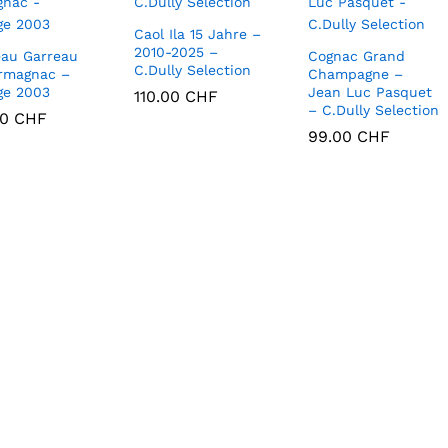
Caol Ila 15 Jahre –
2010-2025 –
au Garreau
Cognac Grand
C.Dully Selection
rmagnac –
Champagne –
ge 2003
Jean Luc Pasquet
110.00
110.00
CHF
CHF
– C.Dully Selection
00
00
CHF
CHF
99.00
99.00
CHF
CHF