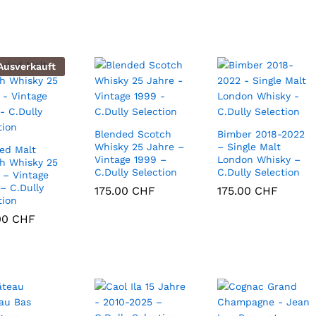
Ausverkauft
Blended Scotch
Bimber 2018-2022
Whisky 25 Jahre –
– Single Malt
ed Malt
Vintage 1999 –
London Whisky –
h Whisky 25
C.Dully Selection
C.Dully Selection
 – Vintage
– C.Dully
175.00
175.00
CHF
CHF
175.00
175.00
CHF
CHF
tion
00
00
CHF
CHF