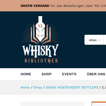
GRATIS VERSAND
für alle Bestellungen über 100 CH
Alles
HOME
SHOP
EVENTS
ÜBER UNS
Home
/
Shop
/
SWISS INDEPENDENT BOTTLERS
/
C.