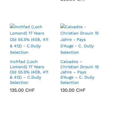
Inchfad (Loch
Calvados –
Lomond) 17 Years
Christian Drouin 15
Old 55.5% (408, 411
Jahre – Pays
& 412) – C.Dully
D’Auge – C. Dully
Selection
Selection
135.00
135.00
CHF
CHF
130.00
130.00
CHF
CHF