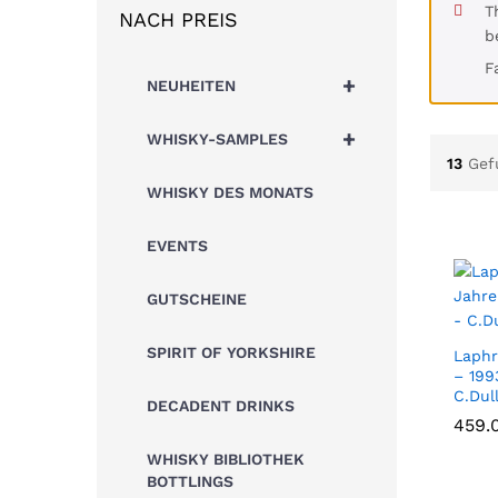
T
NACH PREIS
b
F
+
NEUHEITEN
+
WHISKY-SAMPLES
13
Gef
WHISKY DES MONATS
EVENTS
GUTSCHEINE
SPIRIT OF YORKSHIRE
Laphr
– 199
C.Dul
DECADENT DRINKS
459.
459.
WHISKY BIBLIOTHEK
BOTTLINGS