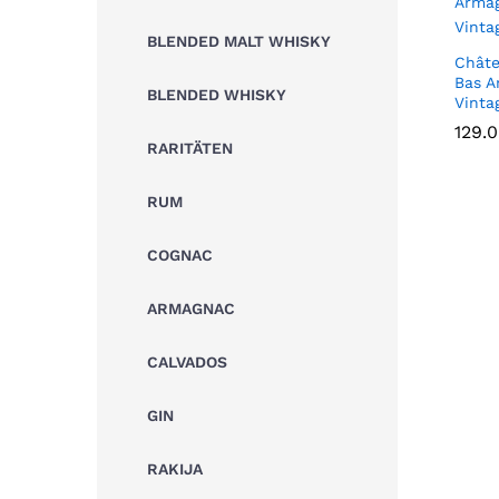
BLENDED MALT WHISKY
Châte
Bas A
BLENDED WHISKY
Vinta
129.
129.
RARITÄTEN
RUM
COGNAC
ARMAGNAC
CALVADOS
GIN
RAKIJA