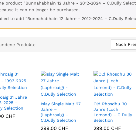
he product "Bunnahabhain 12 Jahre - 2012-2024 – C.Dully Select
ecause it can no longer be purchased.
ailed to add “Bunnahabhain 12 Jahre - 2012-2024 – C.Dully Select
Nach Prei
undene Produkte
oaig 31 Jahre
3-2025 –
Islay Single Malt 27
Old Rhosdhu 30
ly Selection
Jahre –
Jahre (Loch
(Laphroaig) –
Lomond) – C.Dully
00
00
CHF
CHF
C.Dully Selection
Selection
299.00
299.00
CHF
CHF
299.00
299.00
CHF
CHF