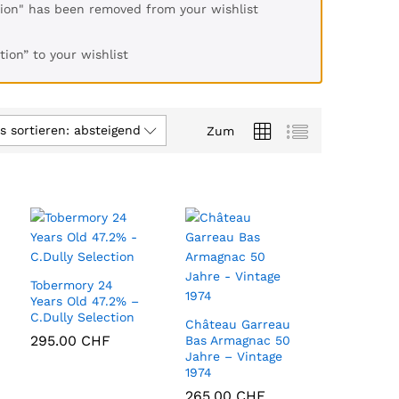
ion" has been removed from your wishlist
ion” to your wishlist
s sortieren: absteigend
Zum
Tobermory 24
Years Old 47.2% –
C.Dully Selection
Château Garreau
295.00
295.00
CHF
CHF
Bas Armagnac 50
Jahre – Vintage
1974
265.00
265.00
CHF
CHF