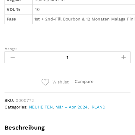
VOL %
40
Fass
1st + 2nd-Fill Bourbon & 12 Monaten Malaga Fin
Menge:
Bushmills
14
Jahre
-
Malaga
Compare
Wishlist
Cask
Finish
-
SKU:
0000772
Irish
Categories:
NEUHEITEN
,
Mär – Apr 2024
,
IRLAND
Whiskey
quantity
Beschreibung