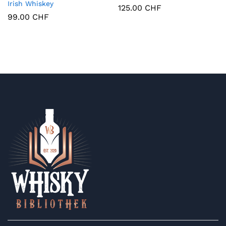
Irish Whiskey
125.00
CHF
99.00
CHF