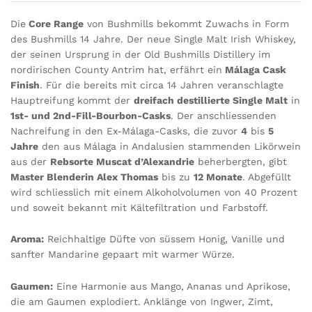
Die
Core Range
von Bushmills bekommt Zuwachs in Form
des Bushmills 14 Jahre. Der neue Single Malt Irish Whiskey,
der seinen Ursprung in der Old Bushmills Distillery im
nordirischen County Antrim hat, erfährt ein
Málaga Cask
Finish
. Für die bereits mit circa 14 Jahren veranschlagte
Hauptreifung kommt der
dreifach destillierte Single Malt
in
1st- und 2nd-Fill-Bourbon-Casks
. Der anschliessenden
Nachreifung in den Ex-Málaga-Casks, die zuvor
4
bis
5
Jahre
den aus Málaga in Andalusien stammenden Likörwein
aus der
Rebsorte Muscat d’Alexandrie
beherbergten, gibt
Master Blenderin Alex Thomas
bis zu
12 Monate
. Abgefüllt
wird schliesslich mit einem Alkoholvolumen von 40 Prozent
und soweit bekannt mit Kältefiltration und Farbstoff.
Aroma:
Reichhaltige Düfte von süssem Honig, Vanille und
sanfter Mandarine gepaart mit warmer Würze.
Gaumen:
Eine Harmonie aus Mango, Ananas und Aprikose,
die am Gaumen explodiert. Anklänge von Ingwer, Zimt,