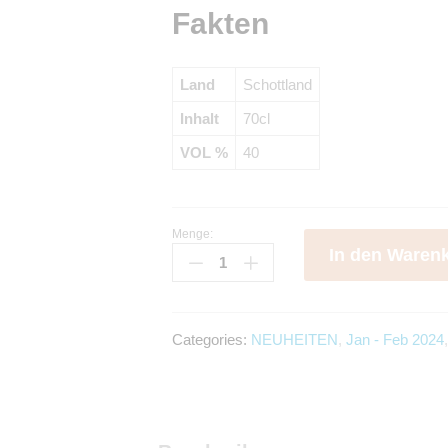
Fakten
Land
Schottland
Inhalt
70cl
VOL %
40
Menge:
Johnnie
In den Waren
Walker
Blue
Label
-
Categories:
NEUHEITEN
,
Jan - Feb 2024
Year
of
the
Dragon