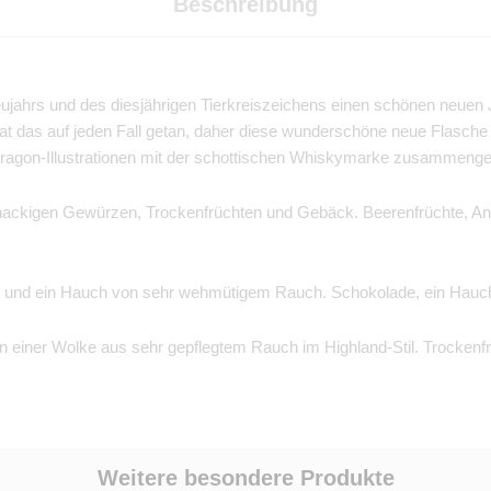
Beschreibung
quantity
eujahrs und des diesjährigen Tierkreiszeichens einen schönen neuen
at das auf jeden Fall getan, daher diese wunderschöne neue Flasc
Dragon-Illustrationen mit der schottischen Whiskymarke zusammengea
nackigen Gewürzen, Trockenfrüchten und Gebäck. Beerenfrüchte, A
und ein Hauch von sehr wehmütigem Rauch. Schokolade, ein Hauch
on einer Wolke aus sehr gepflegtem Rauch im Highland-Stil. Trockenf
Weitere besondere Produkte