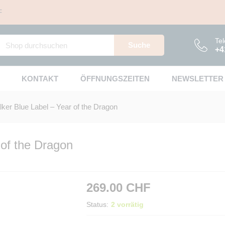
F
r of the Dragon
Tel
Suche
+4
KONTAKT
ÖFFNUNGSZEITEN
NEWSLETTER
ker Blue Label – Year of the Dragon
 of the Dragon
269.00
CHF
Status:
2 vorrätig