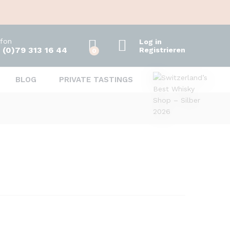
245.00
CHF
In den Warenkorb
efon
Log in
 (0)79 313 16 44
Registrieren
0
BLOG
PRIVATE TASTINGS