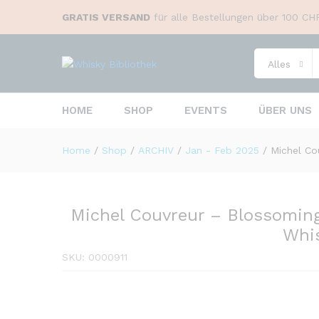
GRATIS VERSAND
für alle Bestellungen über 100 CH
Michel Couvreur - Blossoming
Alles
Beschreibung
HOME
SHOP
EVENTS
ÜBER UNS
Home
/
Shop
/
ARCHIV
/
Jan - Feb 2025
/
Michel Co
Michel Couvreur – Blossoming
Whi
SKU:
0000911