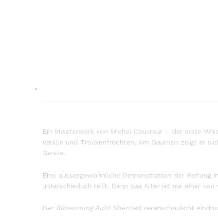
Ein Meisterwerk von Michel Couvreur – der erste Wh
Vanille und Trockenfrüchten. Am Gaumen zeigt er sich
Gerste.
Eine aussergewöhnliche Demonstration der Reifung in 
unterschiedlich reift. Denn das Alter ist nur einer vo
Der
Blossoming Auld Sherried
veranschaulicht eindruc