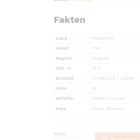
Fakten
Land
Frankreich
Inhalt
70cl
Region
Burgund
VOL %
45.0
Bottled
27.08.2025 / L3509
Alter
15
Abfüller
Michel Couvreur
Fass
Pedro Ximenez
Menge:
Michel