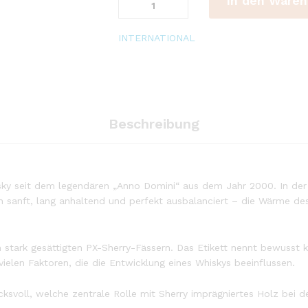
In den Waren
Couvreur
-
Blossoming
INTERNATIONAL
Auld
Sherried
-
Single
Malt
Beschreibung
Whisky
quantity
isky seit dem legendären „Anno Domini“ aus dem Jahr 2000. In der
 sanft, lang anhaltend und perfekt ausbalanciert – die Wärme des 
stark gesättigten PX-Sherry-Fässern. Das Etikett nennt bewusst k
n vielen Faktoren, die die Entwicklung eines Whiskys beeinflussen.
ksvoll, welche zentrale Rolle mit Sherry imprägniertes Holz bei de