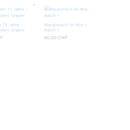
o 73 Jahre –
Macaloney’s An Aba –
adent Grapes
Batch 1
F
90.00
CHF