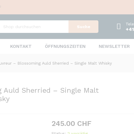
F
 Auld Sherried - Single Malt Whisky
Tel
Suche
+41
KONTAKT
ÖFFNUNGSZEITEN
NEWSLETTER
uvreur – Blossoming Auld Sherried – Single Malt Whisky
 Auld Sherried – Single Malt
sky
245.00
CHF
Status:
2 vorrätig