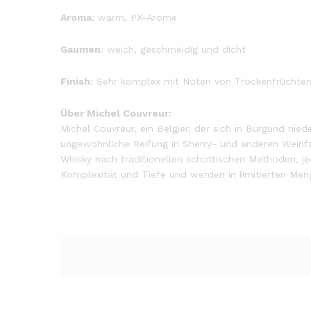
Aroma
: warm, PX-Arome
Gaumen
: weich, geschmeidig und dicht
Finish
: Sehr komplex mit Noten von Trockenfrüchten
Über Michel Couvreur:
Michel Couvreur, ein Belgier, der sich in Burgund nie
ungewöhnliche Reifung in Sherry- und anderen Weinfäs
Whisky nach traditionellen schottischen Methoden, je
Komplexität und Tiefe und werden in limitierten Me