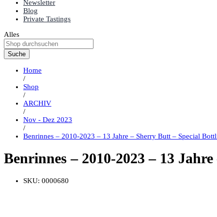
Newsletter
Blog
Private Tastings
Alles
Suche
Home
/
Shop
/
ARCHIV
/
Nov - Dez 2023
/
Benrinnes – 2010-2023 – 13 Jahre – Sherry Butt – Special Bottl
Benrinnes – 2010-2023 – 13 Jahre 
SKU:
0000680