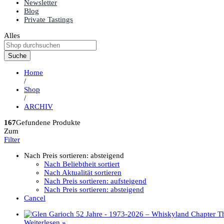
Newsletter
Blog
Private Tastings
Alles
Suche
Home
/
Shop
/
ARCHIV
167
Gefundene Produkte
Zum
Filter
Nach Preis sortieren: absteigend
Nach Beliebtheit sortiert
Nach Aktualität sortieren
Nach Preis sortieren: aufsteigend
Nach Preis sortieren: absteigend
Cancel
Weiterlesen »