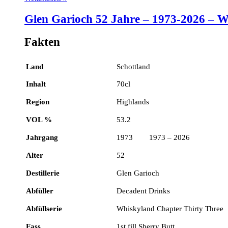
Glen Garioch 52 Jahre – 1973-2026 – W
Fakten
Land
Schottland
Inhalt
70cl
Region
Highlands
VOL %
53.2
Jahrgang
1973 1973 – 2026
Alter
52
Destillerie
Glen Garioch
Abfüller
Decadent Drinks
Abfüllserie
Whiskyland Chapter Thirty Three
Fass
1st fill Sherry Butt