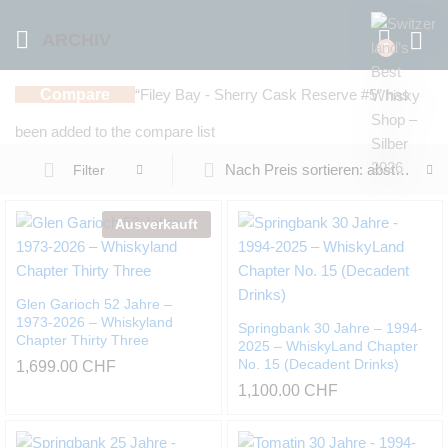
ARCHIV
0
Compare
“Filey Bay - Sherry Cask Reserve #5” has
been added to the compare list
Nach Preis sortieren: absteigend
Filter
Ausverkauft
Glen Garioch 52 Jahre –
1973-2026 – Whiskyland
Springbank 30 Jahre – 1994-
Chapter Thirty Three
2025 – WhiskyLand Chapter
No. 15 (Decadent Drinks)
1,699.00
CHF
1,100.00
CHF